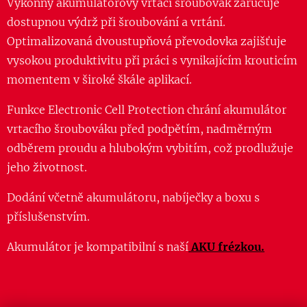
Výkonný akumulátorový vrtací šroubovák zaručuje
dostupnou výdrž při šroubování a vrtání.
Optimalizovaná dvoustupňová převodovka zajišťuje
vysokou produktivitu při práci s vynikajícím krouticím
momentem v široké škále aplikací.
Funkce Electronic Cell Protection chrání akumulátor
vrtacího šroubováku před podpětím, nadměrným
odběrem proudu a hlubokým vybitím, což prodlužuje
jeho životnost.
Dodání včetně akumulátoru, nabíječky a boxu s
příslušenstvím.
Akumulátor je kompatibilní s naší
AKU frézkou.