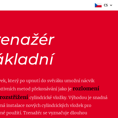
CS
renažér
ákladní
vek, který po upnutí do svěráku umožní nácvik
rozlomení
ktivních metod překonávání jako je
rozstřižení
cylindrické vložky. Výhodou je snadná
ná instalace nových cylindrických vložek pro
né použití. Trenažér se vyznačuje dlouhou