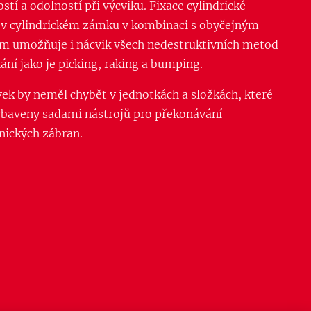
stí a odolností při výcviku. Fixace cylindrické
 v cylindrickém zámku v kombinaci s obyčejným
m umožňuje i nácvik všech nedestruktivních metod
ání jako je picking, raking a bumping.
vek by neměl chybět v jednotkách a složkách, které
ybaveny sadami nástrojů pro překonávání
ických zábran.