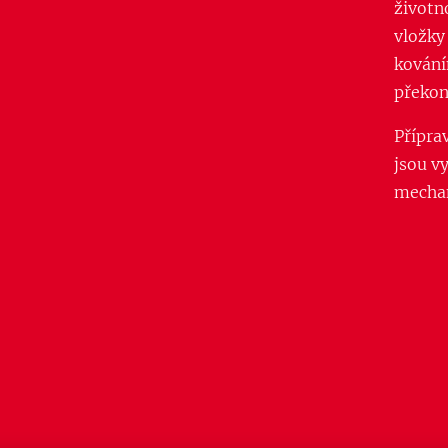
životno
vložky
kování
překon
Přípra
jsou v
mechan