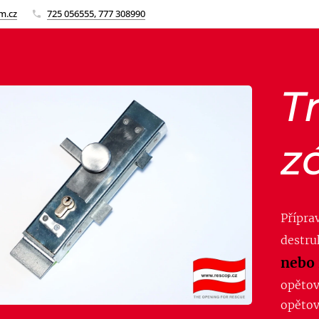
m.cz
725 056555, 777 308990
T
z
Přípra
destru
nebo 
opětov
opětov