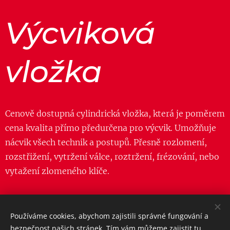
Výcviková
vložka
Cenově dostupná cylindrická vložka, která je poměrem
cena kvalita přímo předurčena pro výcvik. Umožňuje
nácvik všech technik a postupů. Přesně rozlomení,
rozstřižení, vytržení válce, roztržení, frézování, nebo
vytažení zlomeného klíče.
Používáme cookies, abychom zajistili správné fungování a
Obrázky poskytl
Pexels
bezpečnost našich stránek. Tím vám můžeme zajistit tu