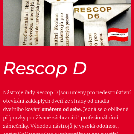
Rescop D
Nástroje řady Rescop D jsou určeny pro nedestruktivní
otevírání zaklaplých dveří ze strany od madla
dveřního kování
směrem od sebe
. Jedná se o oblíbené
přípravky používané záchranáři i profesionálními
zámečníky. Výhodou nástrojů je vysoká odolnost,